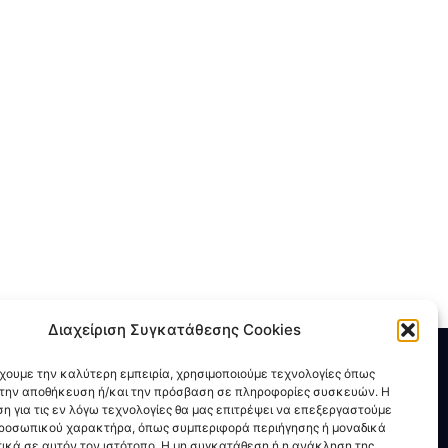
Διαχείριση Συγκατάθεσης Cookies
ΑΡΘΡΑ - BLOG
έχουμε την καλύτερη εμπειρία, χρησιμοποιούμε τεχνολογίες όπως
α την αποθήκευση ή/και την πρόσβαση σε πληροφορίες συσκευών. Η
η για τις εν λόγω τεχνολογίες θα μας επιτρέψει να επεξεργαστούμε
Τύπος - ΜΜΕ
ροσωπικού χαρακτήρα, όπως συμπεριφορά περιήγησης ή μοναδικά
Νέα - Επικαιρότητα
ικά σε αυτόν τον ιστότοπο. Η μη συγκατάθεση ή η ανάκληση της