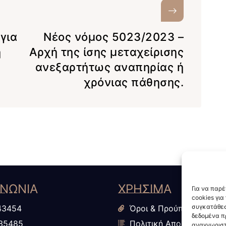
για
Νέος νόμος 5023/2023 –
η
Αρχή της ίσης μεταχείρισης
ανεξαρτήτως αναπηρίας ή
χρόνιας πάθησης.
ΙΝΩΝΙΑ
ΧΡΗΣΙΜΑ
Για να παρ
cookies γι
συγκατάθεσ
43454
Όροι & Προύποθέσεις
δεδομένα π
35485
Πολιτική Απορρήτου
αναγνωριστ