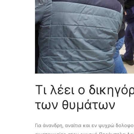
Τι λέει ο δικηγό
των θυμάτων
Για άνανδρη, αναίτια και εν ψυχρώ δολοφ