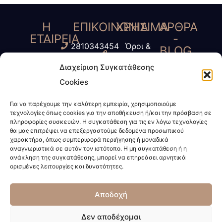
Η
ΕΠΙΚΟΙΝΩΝΙΑ
ΧΡΗΣΙΜΑ
ΑΡΘΡΑ
ΕΤΑΙΡΕΙΑ
-
2810343454
Όροι &
BLOG
Γ.
6945435485
Προύποθέσεις
Διαχείριση Συγκατάθεσης
Τύπος
Κοκοσάλης
6972623424
Πολιτική
Cookies
-
– Μ.
info@kokosalis.gr
Απορρήτου
ΜΜΕ
Παπαδάκη
Για να παρέχουμε την καλύτερη εμπειρία, χρησιμοποιούμε
www.kokosalis.gr
Πολιτική
τεχνολογίες όπως cookies για την αποθήκευση ή/και την πρόσβαση σε
Νέα -
&
Cookies
πληροφορίες συσκευών. Η συγκατάθεση για τις εν λόγω τεχνολογίες
Επικαιρότητα
θα μας επιτρέψει να επεξεργαστούμε δεδομένα προσωπικού
Συνεργάτες
χαρακτήρα, όπως συμπεριφορά περιήγησης ή μοναδικά
Διακεκριμένη
αναγνωριστικά σε αυτόν τον ιστότοπο. Η μη συγκατάθεση ή η
ανάκληση της συγκατάθεσης, μπορεί να επηρεάσει αρνητικά
Δικηγορική
ορισμένες λειτουργίες και δυνατότητες.
Εταιρεία.
Ποιοί
Αποδοχή
είμαστε
;
Δεν αποδέχομαι