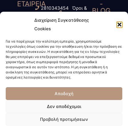
ΕΤΑΙΡΕΙΑ
-
2810343454
Όροι &
BLOG
Γ.
6945435485
Προύποθέσεις
Διαχείριση Συγκατάθεσης
Τύπος
Κοκοσάλης
6972623424
Πολιτική
Cookies
-
– Μ.
info@kokosalis.gr
Απορρήτου
ΜΜΕ
Παπαδάκη
Για να παρέχουμε την καλύτερη εμπειρία, χρησιμοποιούμε
www.kokosalis.gr
Πολιτική
τεχνολογίες όπως cookies για την αποθήκευση ή/και την πρόσβαση σε
Νέα -
&
Cookies
πληροφορίες συσκευών. Η συγκατάθεση για τις εν λόγω τεχνολογίες
Επικαιρότητα
θα μας επιτρέψει να επεξεργαστούμε δεδομένα προσωπικού
Συνεργάτες
χαρακτήρα, όπως συμπεριφορά περιήγησης ή μοναδικά
Διακεκριμένη
αναγνωριστικά σε αυτόν τον ιστότοπο. Η μη συγκατάθεση ή η
ανάκληση της συγκατάθεσης, μπορεί να επηρεάσει αρνητικά
Δικηγορική
ορισμένες λειτουργίες και δυνατότητες.
Εταιρεία.
Ποιοί
Αποδοχή
είμαστε
;
Δεν αποδέχομαι
© 2023 • Με επιφύλαξη παντός δικαιώματος
Προβολή προτιμήσεων