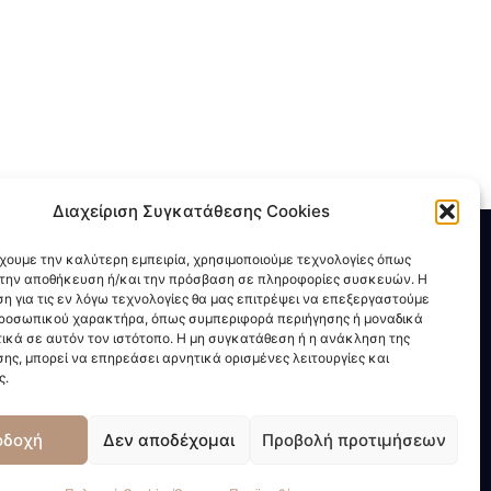
Διαχείριση Συγκατάθεσης Cookies
ΑΡΘΡΑ - BLOG
έχουμε την καλύτερη εμπειρία, χρησιμοποιούμε τεχνολογίες όπως
α την αποθήκευση ή/και την πρόσβαση σε πληροφορίες συσκευών. Η
η για τις εν λόγω τεχνολογίες θα μας επιτρέψει να επεξεργαστούμε
Τύπος - ΜΜΕ
ροσωπικού χαρακτήρα, όπως συμπεριφορά περιήγησης ή μοναδικά
Νέα - Επικαιρότητα
ικά σε αυτόν τον ιστότοπο. Η μη συγκατάθεση ή η ανάκληση της
ης, μπορεί να επηρεάσει αρνητικά ορισμένες λειτουργίες και
ς.
οδοχή
Δεν αποδέχομαι
Προβολή προτιμήσεων