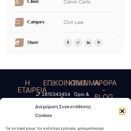
Calvin Carlo
Client
Civil Law
Category
Share
Η
ΕΠΙΚΟΙΝΩΝΙΑ
ΧΡΗΣΙΜΑ
ΑΡΘΡΑ
ΕΤΑΙΡΕΙΑ
-
2810343454
Όροι &
BLOG
Γ.
6945435485
Προύποθέσεις
Διαχείριση Συγκατάθεσης
Τύπος
Κοκοσάλης
6972623424
Πολιτική
Cookies
-
– Μ.
info@kokosalis.gr
Απορρήτου
ΜΜΕ
Παπαδάκη
Για να παρέχουμε την καλύτερη εμπειρία, χρησιμοποιούμε
www.kokosalis.gr
Πολιτική