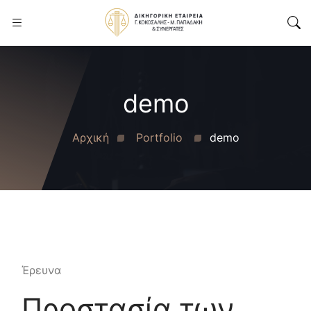
demo
Αρχική
Portfolio
demo
Έρευνα
Προστασία των