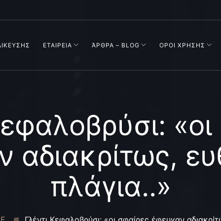
ΔΙΚΕΥΣΗΣ
ΕΤΑΙΡΕΙΑ
ΆΡΘΡΑ – BLOG
ΟΡΟΙ ΧΡΗΣΗΣ
Κεφαλοβρύσι: «οι
 αδιακρίτως, ευ
πλάγια..»
ΜΕ
Γλέντι Κεφαλοβρύσι: «οι σφαίρες έφευγαν αδιακρίτω