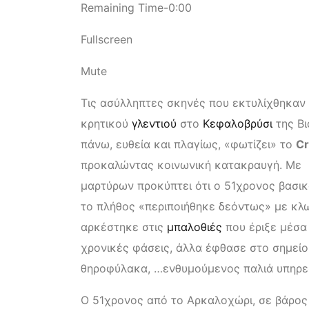
Remaining Time-0:00
Fullscreen
Mute
Τις ασύλληπτες σκηνές που εκτυλίχθηκαν 
κρητικού
γλεντιού
στο
Κεφαλοβρύσι
της Βι
πάνω, ευθεία και πλαγίως, «φωτίζει» το
Cr
προκαλώντας κοινωνική κατακραυγή. Με β
μαρτύρων προκύπτει ότι ο 51χρονος βασικ
το πλήθος «περιποιήθηκε δεόντως» με κλωτ
αρκέστηκε στις
μπαλοθιές
που έριξε μέσα
χρονικές φάσεις, άλλα έφθασε στο σημείο
θηροφύλακα, …ενθυμούμενος παλιά υπηρεσ
Ο 51χρονος από το Αρκαλοχώρι, σε βάρος 