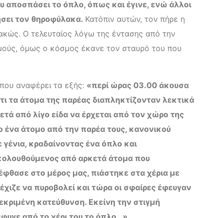
ου αποσπάσει το όπλο, όπως και έγινε, ενώ άλλοι
φήσει τον θηροφύλακα.
Κατόπιν αυτών, τον πήρε η
ακώς. Ο τελευταίος λόγω της έντασης από την
σμούς, όμως ο κόσμος έκανε τον σταυρό του που
 που αναφέρει τα εξής:
«περί ώρας 03.00 άκουσα
ότι τα άτομα της παρέας διαπληκτίζονταν λεκτικά
ετά από λίγο είδα να έρχεται από τον χώρο της
 ένα άτομο από την παρέα τους, κανονικού
 γένια, κραδαίνοντας ένα όπλο και
κολουθούμενος από αρκετά άτομα που
φθασε στο μέρος μας, πιάστηκε στα χέρια με
χιζε να πυροβολεί και τώρα οι σφαίρες έφευγαν
κεκριμένη κατεύθυνση. Εκείνη την στιγμή
φυγε από το χέρι του το όπλο…».