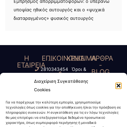
Εμπρησμός απορριμματοφόρων: ο υπεράνω
υποψίας ηθικός αυτουργός και ο «ψυχικά
διαταραγμένος» φυσικός αυτουργός
Η
ΕΠΙΚΟΙΝΩΝΙΑ
ΧΡΗΣΙΜΑ
ΑΡΘΡΑ
ΕΤΑΙΡΕΙΑ
-
2810343454
Όροι &
BLOG
Γ.
6945435485
Προύποθέσεις
Διαχείριση Συγκατάθεσης
Τύπος
Κοκοσάλης
6972623424
Πολιτική
Cookies
-
– Μ.
info@kokosalis.gr
Απορρήτου
ΜΜΕ
Παπαδάκη
Για να παρέχουμε την καλύτερη εμπειρία, χρησιμοποιούμε
www.kokosalis.gr
Πολιτική
τεχνολογίες όπως cookies για την αποθήκευση ή/και την πρόσβαση σε
Νέα -
&
Cookies
πληροφορίες συσκευών. Η συγκατάθεση για τις εν λόγω τεχνολογίες
Επικαιρότητα
θα μας επιτρέψει να επεξεργαστούμε δεδομένα προσωπικού
Συνεργάτες
χαρακτήρα, όπως συμπεριφορά περιήγησης ή μοναδικά
Διακεκριμένη