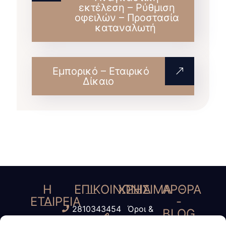
εκτέλεση – Ρύθμιση
οφειλών – Προστασία
καταναλωτή
Εμπορικό – Εταιρικό
Δίκαιο
Η
ΕΠΙΚΟΙΝΩΝΙΑ
ΧΡΗΣΙΜΑ
ΑΡΘΡΑ
ΕΤΑΙΡΕΙΑ
-
2810343454
Όροι &
BLOG
Γ.
6945435485
Προύποθέσεις