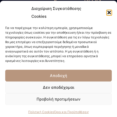
Γ.
6945435485
Προύποθέσεις
Διαχείριση Συγκατάθεσης
Τύπος
Κοκοσάλης
6972623424
Πολιτική
Cookies
-
– Μ.
info@kokosalis.gr
Απορρήτου
ΜΜΕ
Παπαδάκη
Για να παρέχουμε την καλύτερη εμπειρία, χρησιμοποιούμε
www.kokosalis.gr
Πολιτική
τεχνολογίες όπως cookies για την αποθήκευση ή/και την πρόσβαση σε
Νέα -
&
Cookies
πληροφορίες συσκευών. Η συγκατάθεση για τις εν λόγω τεχνολογίες
Επικαιρότητα
θα μας επιτρέψει να επεξεργαστούμε δεδομένα προσωπικού
Συνεργάτες
χαρακτήρα, όπως συμπεριφορά περιήγησης ή μοναδικά
Διακεκριμένη
αναγνωριστικά σε αυτόν τον ιστότοπο. Η μη συγκατάθεση ή η
ανάκληση της συγκατάθεσης, μπορεί να επηρεάσει αρνητικά
Δικηγορική
ορισμένες λειτουργίες και δυνατότητες.
Εταιρεία.
Ποιοί
Αποδοχή
είμαστε
;
Δεν αποδέχομαι
© 2023 • Με επιφύλαξη παντός δικαιώματος
Προβολή προτιμήσεων
Ανάπτυξη & Σχεδιασμός:
ENTERCITY
Πολιτική Cookies
Όροι και Προϋποθέσεις