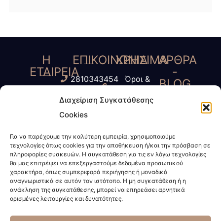
Η
ΕΠΙΚΟΙΝΩΝΙΑ
ΧΡΗΣΙΜΑ
ΑΡΘΡΑ
ΕΤΑΙΡΕΙΑ
-
2810343454
Όροι &
BLOG
Γ.
6945435485
Προύποθέσεις
Διαχείριση Συγκατάθεσης
Τύπος
Κοκοσάλης
6972623424
Πολιτική
Cookies
-
– Μ.
info@kokosalis.gr
Απορρήτου
ΜΜΕ
Παπαδάκη
Για να παρέχουμε την καλύτερη εμπειρία, χρησιμοποιούμε
www.kokosalis.gr
Πολιτική
τεχνολογίες όπως cookies για την αποθήκευση ή/και την πρόσβαση σε
Νέα -
&
Cookies
πληροφορίες συσκευών. Η συγκατάθεση για τις εν λόγω τεχνολογίες
Επικαιρότητα
θα μας επιτρέψει να επεξεργαστούμε δεδομένα προσωπικού
Συνεργάτες
χαρακτήρα, όπως συμπεριφορά περιήγησης ή μοναδικά
Διακεκριμένη
αναγνωριστικά σε αυτόν τον ιστότοπο. Η μη συγκατάθεση ή η
ανάκληση της συγκατάθεσης, μπορεί να επηρεάσει αρνητικά
Δικηγορική
ορισμένες λειτουργίες και δυνατότητες.
Εταιρεία.